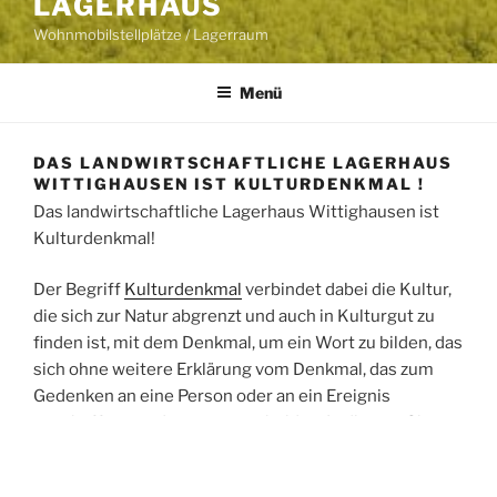
LAGERHAUS
Wohnmobilstellplätze / Lagerraum
Menü
DAS LANDWIRTSCHAFTLICHE LAGERHAUS
WITTIGHAUSEN IST KULTURDENKMAL !
Das landwirtschaftliche Lagerhaus Wittighausen ist
Kulturdenkmal!
Der Begriff
Kulturdenkmal
verbindet dabei die Kultur,
die sich zur Natur abgrenzt und auch in Kulturgut zu
finden ist, mit dem Denkmal, um ein Wort zu bilden, das
sich ohne weitere Erklärung vom Denkmal, das zum
Gedenken an eine Person oder an ein Ereignis
geschaffen wurde, zu unterscheiden. In diesem Sinn
kann Kulturdenkmal als einer der beiden Oberbegriffe
zumindest für die ans Materielle gebundenen